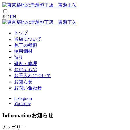
JP /
EN
トップ
当店について
包丁の種類
使用鋼材
造り
研ぎ・修理
お誂えもの
お手入れについて
お知らせ
お問い合わせ
Instagram
YouTube
Information
お知らせ
カテゴリー